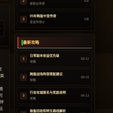
2
0次
单职业传奇
05年韩版中变传奇
3
0次
变态传奇sf
最新攻略
日常副本收益优先级
1
06-12
攻略
索
跨服战场阵容搭配建议
“英
2
06-15
攻略
，
拥
行会攻城报名与奖励说明
可
3
06-13
攻略
伴
玩
装备回收和转生路线解析