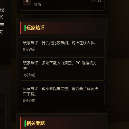
4
06-14
，
攻略
权
账
丰
玩家热评
无
玩家热评：行会战比较热闹，晚上在线人多。
8分钟前
玩家热评：多端下载入口清楚，PC 端挂机方
便。
3分钟前
玩家热评：截图看起来完整，适合先了解玩法
再下载。
8分钟前
相关专题