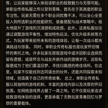
等，让玩家能够深入体验该职业的极致魅力与无限可能。
单职业传奇私服之所以受到青睐，首先在于其高度的职业
专注性。玩家无需在多个职业间犹豫不决，可以全心全意
投入到所选职业的技能研究、装备搭配与战术策略中，极
大地提升了游戏的沉浸感和成就感。此外，这类私服往往
通过调整游戏平衡性、增加特色玩法、优化升级系统等方
式，为玩家带来前所未有的游戏体验，让每一次战斗都充
满挑战与惊喜。 同时，单职业传奇私服也是玩家怀旧情
怀的寄托之地。许多玩家在原版游戏中或许因职业选择而
留有遗憾，或是怀念与战友并肩作战的激情岁月，这些私
服便成为了他们重温旧梦、寻找归属感的绝佳场所。在这
里，玩家不仅能找到志同道合的伙伴，还能共同探索未知
领域，创造属于自己的传奇故事。 总之，单职业传奇私
服以其独特的游戏机制、丰富的游戏内容以及浓厚的怀旧
氛围，在网络游戏界占据了一席之地。它不仅是玩家追求
极致游戏体验的选择，更是承载了无数玩家青春回忆与梦
想的重要载体。