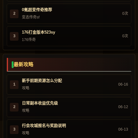
0氪超变传奇推荐
2
0次
变态传奇sf
176打金版本523sy
3
0次
176传奇
最新攻略
新手前期资源怎么分配
1
06-16
攻略
日常副本收益优先级
2
06-12
攻略
行会攻城报名与奖励说明
3
06-13
攻略