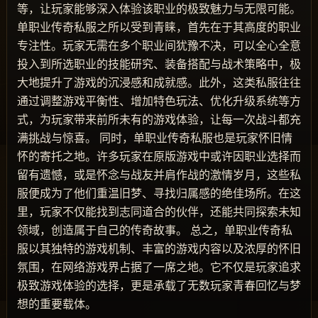
等，让玩家能够深入体验该职业的极致魅力与无限可能。
单职业传奇私服之所以受到青睐，首先在于其高度的职业
专注性。玩家无需在多个职业间犹豫不决，可以全心全意
投入到所选职业的技能研究、装备搭配与战术策略中，极
大地提升了游戏的沉浸感和成就感。此外，这类私服往往
通过调整游戏平衡性、增加特色玩法、优化升级系统等方
式，为玩家带来前所未有的游戏体验，让每一次战斗都充
满挑战与惊喜。 同时，单职业传奇私服也是玩家怀旧情
怀的寄托之地。许多玩家在原版游戏中或许因职业选择而
留有遗憾，或是怀念与战友并肩作战的激情岁月，这些私
服便成为了他们重温旧梦、寻找归属感的绝佳场所。在这
里，玩家不仅能找到志同道合的伙伴，还能共同探索未知
领域，创造属于自己的传奇故事。 总之，单职业传奇私
服以其独特的游戏机制、丰富的游戏内容以及浓厚的怀旧
氛围，在网络游戏界占据了一席之地。它不仅是玩家追求
极致游戏体验的选择，更是承载了无数玩家青春回忆与梦
想的重要载体。