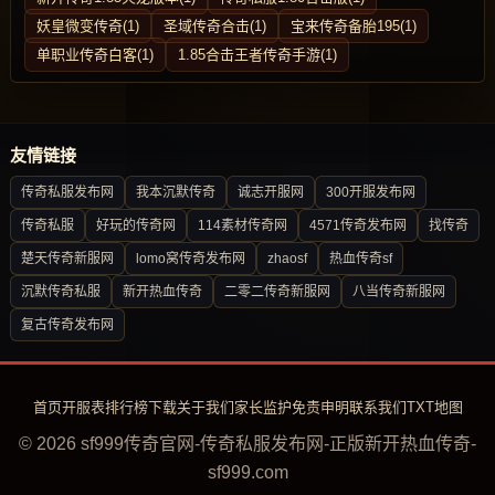
妖皇微变传奇(1)
圣域传奇合击(1)
宝来传奇备胎195(1)
单职业传奇白客(1)
1.85合击王者传奇手游(1)
友情链接
传奇私服发布网
我本沉默传奇
诚志开服网
300开服发布网
传奇私服
好玩的传奇网
114素材传奇网
4571传奇发布网
找传奇
楚天传奇新服网
lomo窝传奇发布网
zhaosf
热血传奇sf
沉默传奇私服
新开热血传奇
二零二传奇新服网
八当传奇新服网
复古传奇发布网
首页
开服表
排行榜
下载
关于我们
家长监护
免责申明
联系我们
TXT地图
© 2026 sf999传奇官网-传奇私服发布网-正版新开热血传奇-
sf999.com