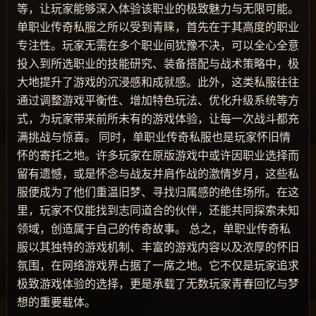
等，让玩家能够深入体验该职业的极致魅力与无限可能。
单职业传奇私服之所以受到青睐，首先在于其高度的职业
专注性。玩家无需在多个职业间犹豫不决，可以全心全意
投入到所选职业的技能研究、装备搭配与战术策略中，极
大地提升了游戏的沉浸感和成就感。此外，这类私服往往
通过调整游戏平衡性、增加特色玩法、优化升级系统等方
式，为玩家带来前所未有的游戏体验，让每一次战斗都充
满挑战与惊喜。 同时，单职业传奇私服也是玩家怀旧情
怀的寄托之地。许多玩家在原版游戏中或许因职业选择而
留有遗憾，或是怀念与战友并肩作战的激情岁月，这些私
服便成为了他们重温旧梦、寻找归属感的绝佳场所。在这
里，玩家不仅能找到志同道合的伙伴，还能共同探索未知
领域，创造属于自己的传奇故事。 总之，单职业传奇私
服以其独特的游戏机制、丰富的游戏内容以及浓厚的怀旧
氛围，在网络游戏界占据了一席之地。它不仅是玩家追求
极致游戏体验的选择，更是承载了无数玩家青春回忆与梦
想的重要载体。