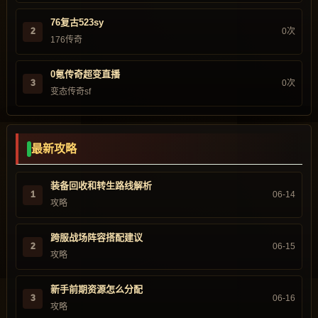
76复古523sy
2
0次
176传奇
0氪传奇超变直播
3
0次
变态传奇sf
最新攻略
装备回收和转生路线解析
1
06-14
攻略
跨服战场阵容搭配建议
2
06-15
攻略
新手前期资源怎么分配
3
06-16
攻略