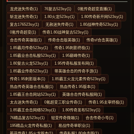
龙虎迷失传奇(1)
76复古523sy(1)
0氪传奇超变直播(1)
斩龙迷失传奇(1)
1.80火龙523sy(1)
1.80传奇新开网523sy(1)
复古176523sy(1)
无赦迷失传奇(1)
1.80战神传奇523sy(1)
0氪传奇超变(1)
传奇1.80战神复古523sy(1)
合击传奇英雄版(1)
传奇合击版英雄(1)
传奇sf合击英雄(1)
1.85霸月传奇523sy(1)
传奇1.95刺影终极(1)
1.85霸业合击私服523sy(1)
1.95巅峰传奇(1)
1.80复古火龙523sy(1)
1.95传奇私服发布网(1)
1.85霸业传奇523sy(1)
带英雄合击的传奇手游(1)
传奇1.95刺影版本(1)
1.85霸王火龙元素传奇523sy(1)
热血传奇英雄合击私服(1)
热血传奇1.95版本(1)
1.85霸王合击网站523sy(1)
英雄合击传奇私服网(1)
太古迷失传奇(1)
0氪超变三职业传奇(1)
传奇1.95主宰终极(1)
1.85霸王合击网络523sy(1)
1.80传奇发布523sy(1)
76精品复古523sy(1)
轻变传奇微端(1)
合击传奇小号(1)
195精品火龙传奇私服(1)
易战传奇单职业(1)
新开传奇1.85火龙版本(1)
传奇私服1.80合击版(1)