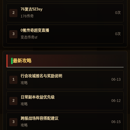
76复古523sy
2
0次
176传奇
0氪传奇超变直播
3
0次
变态传奇sf
最新攻略
行会攻城报名与奖励说明
1
06-13
攻略
日常副本收益优先级
2
06-12
攻略
跨服战场阵容搭配建议
3
06-15
攻略