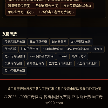
妖皇微变传奇(1)
圣域传奇合击(1)
宝来传奇备胎195(1)
单职业传奇白客(1)
1.85合击王者传奇手游(1)
友情链接
传奇私服发布网
我本沉默传奇
诚志开服网
300开服发布网
传奇私服
好玩的传奇网
114素材传奇网
4571传奇发布网
找传奇
楚天传奇新服网
lomo窝传奇发布网
zhaosf
热血传奇sf
沉默传奇私服
新开热血传奇
二零二传奇新服网
八当传奇新服网
复古传奇发布网
首页
开服表
排行榜
下载
关于我们
家长监护
免责申明
联系我们
TXT地图
© 2026 sf999传奇官网-传奇私服发布网-正版新开热血传奇-
sf999.com