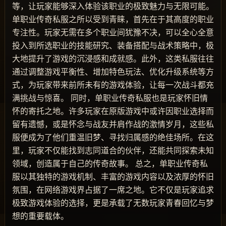
等，让玩家能够深入体验该职业的极致魅力与无限可能。
单职业传奇私服之所以受到青睐，首先在于其高度的职业
专注性。玩家无需在多个职业间犹豫不决，可以全心全意
投入到所选职业的技能研究、装备搭配与战术策略中，极
大地提升了游戏的沉浸感和成就感。此外，这类私服往往
通过调整游戏平衡性、增加特色玩法、优化升级系统等方
式，为玩家带来前所未有的游戏体验，让每一次战斗都充
满挑战与惊喜。 同时，单职业传奇私服也是玩家怀旧情
怀的寄托之地。许多玩家在原版游戏中或许因职业选择而
留有遗憾，或是怀念与战友并肩作战的激情岁月，这些私
服便成为了他们重温旧梦、寻找归属感的绝佳场所。在这
里，玩家不仅能找到志同道合的伙伴，还能共同探索未知
领域，创造属于自己的传奇故事。 总之，单职业传奇私
服以其独特的游戏机制、丰富的游戏内容以及浓厚的怀旧
氛围，在网络游戏界占据了一席之地。它不仅是玩家追求
极致游戏体验的选择，更是承载了无数玩家青春回忆与梦
想的重要载体。