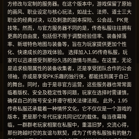
方修改与定制的服务器。在这个版本中，游戏保留了原始
的画风、职业设定与核心玩法，如战士、法师、道士三大
职业的经典对决，以及刺激的副本探险、公会战、PK竞
技等。然而，与官方服务器不同的是，传奇私服往往拥有
更高的自由度，包括但不限于调整经验倍率、装备掉落
率、新增特色地图与装备等，旨在为玩家提供更加个性
化、快速成长的游戏体验。 选择加入1.95传奇私服，玩
家可以迅速感受到那份久违的激情与热血。在这里，无论
是追求极限属性的装备收集者，还是享受团队合作的公会
领袖，亦或是享受PK乐趣的独行侠，都能找到属于自己
的舞台。同时，由于是非官方运营，这些服务器也常常面
临着版权、安全及稳定性等问题，玩家在选择时需谨慎，
确保自己的账号安全并遵守相关法律法规。 此外，1.95
传奇私服还承载着一种情怀文化，它不仅仅是一个游戏的
版本，更是那个年代玩家共同记忆的载体。每当夜幕降
临，一群群老玩家相聚在私服中，重温旧梦，交流心得，
那份跨越时空的友谊与默契，成为了传奇私服独有的魅力