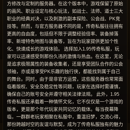
方修改与定制的服务器。在这个版本中，游戏保留了原始
的画风、职业设定与核心玩法，如战士、法师、道士三大
职业的经典对决，以及刺激的副本探险、公会战、PK竞
技等。然而，与官方服务器不同的是，传奇私服往往拥有
更高的自由度，包括但不限于调整经验倍率、装备掉落
率、新增特色地图与装备等，旨在为玩家提供更加个性
化、快速成长的游戏体验。 选择加入1.95传奇私服，玩
家可以迅速感受到那份久违的激情与热血。在这里，无论
是追求极限属性的装备收集者，还是享受团队合作的公会
领袖，亦或是享受PK乐趣的独行侠，都能找到属于自己
的舞台。同时，由于是非官方运营，这些服务器也常常面
临着版权、安全及稳定性等问题，玩家在选择时需谨慎，
确保自己的账号安全并遵守相关法律法规。 此外，1.95
传奇私服还承载着一种情怀文化，它不仅仅是一个游戏的
版本，更是那个年代玩家共同记忆的载体。每当夜幕降
临，一群群老玩家相聚在私服中，重温旧梦，交流心得，
那份跨越时空的友谊与默契，成为了传奇私服独有的魅力