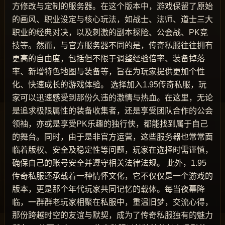
方修改与定制的服务器。在这个版本中，游戏保留了原始
的画风、职业设定与核心玩法，如战士、法师、道士三大
职业的经典对决，以及刺激的副本探险、公会战、PK竞
技等。然而，与官方服务器不同的是，传奇私服往往拥有
更高的自由度，包括但不限于调整经验倍率、装备掉落
率、新增特色地图与装备等，旨在为玩家提供更加个性
化、快速成长的游戏体验。 选择加入1.95传奇私服，玩
家可以迅速感受到那份久违的激情与热血。在这里，无论
是追求极限属性的装备收集者，还是享受团队合作的公会
领袖，亦或是享受PK乐趣的独行侠，都能找到属于自己
的舞台。同时，由于是非官方运营，这些服务器也常常面
临着版权、安全及稳定性等问题，玩家在选择时需谨慎，
确保自己的账号安全并遵守相关法律法规。 此外，1.95
传奇私服还承载着一种情怀文化，它不仅仅是一个游戏的
版本，更是那个年代玩家共同记忆的载体。每当夜幕降
临，一群群老玩家相聚在私服中，重温旧梦，交流心得，
那份跨越时空的友谊与默契，成为了传奇私服独有的魅力