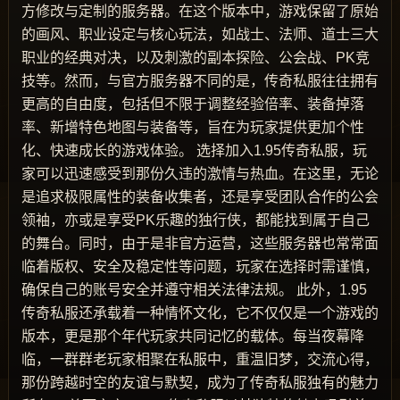
方修改与定制的服务器。在这个版本中，游戏保留了原始
的画风、职业设定与核心玩法，如战士、法师、道士三大
职业的经典对决，以及刺激的副本探险、公会战、PK竞
技等。然而，与官方服务器不同的是，传奇私服往往拥有
更高的自由度，包括但不限于调整经验倍率、装备掉落
率、新增特色地图与装备等，旨在为玩家提供更加个性
化、快速成长的游戏体验。 选择加入1.95传奇私服，玩
家可以迅速感受到那份久违的激情与热血。在这里，无论
是追求极限属性的装备收集者，还是享受团队合作的公会
领袖，亦或是享受PK乐趣的独行侠，都能找到属于自己
的舞台。同时，由于是非官方运营，这些服务器也常常面
临着版权、安全及稳定性等问题，玩家在选择时需谨慎，
确保自己的账号安全并遵守相关法律法规。 此外，1.95
传奇私服还承载着一种情怀文化，它不仅仅是一个游戏的
版本，更是那个年代玩家共同记忆的载体。每当夜幕降
临，一群群老玩家相聚在私服中，重温旧梦，交流心得，
那份跨越时空的友谊与默契，成为了传奇私服独有的魅力