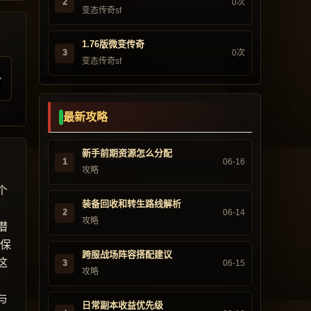
2
0次
变态传奇sf
1.76版微变传奇
3
0次
变态传奇sf
最新攻略
新手前期资源怎么分配
1
06-16
攻略
个
装备回收和转生路线解析
2
06-14
攻略
潜
往保
跨服战场阵容搭配建议
这
3
06-15
攻略
与
日常副本收益优先级