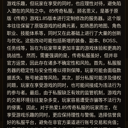
游戏乐趣，但玩家在享受的同时，也应理性对待，避免陷
入潜在的风险之中。 85传奇私服，顾名思义，是基于原
版《传奇》游戏1.85版本进行定制修改的服务器。这个版
本往往保留了原版游戏的经典元素，如熟悉的地图、角色
职业、技能体系等，同时又在此基础上进行了大量的创新
与优化。这些改动可能包括新增的装备、副本、BOSS、
任务线等，旨在为玩家带来更加丰富的游戏体验和更高的
挑战性。 然而，需要强调的是，传奇私服虽好，但并非
官方运营，因此存在诸多不确定性和风险。首先，私服服
务器的稳定性与安全性难以得到保障，玩家可能会面临数
据丢失、账号被盗等风险。其次，部分私服可能涉及侵权
问题，玩家在享受游戏的同时，也可能间接成为违法行为
的参与者。最后，由于私服缺乏有效的监管机制，游戏内
的交易环境往往复杂多变，玩家容易遭受诈骗等不法行为
的侵害。 因此，对于热爱1.85传奇私服的玩家而言，在
享受游戏乐趣的同时，更应保持理性与警惕。选择信誉良
好的私服平台，避免在非官方渠道进行账号交易和充值；