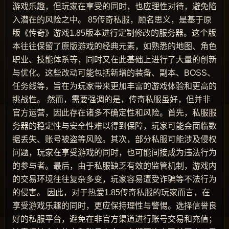
游戏乐趣，但玩家在享受的同时，也应理性对待，避免陷
入潜在的风险之中。 85传奇私服，顾名思义，是基于原
版《传奇》游戏1.85版本进行定制修改的服务器。这个版
本往往保留了原版游戏的经典元素，如熟悉的地图、角色
职业、技能体系等，同时又在此基础上进行了大量的创新
与优化。这些改动可能包括新增的装备、副本、BOSS、
任务线等，旨在为玩家带来更加丰富的游戏体验和更高的
挑战性。 然而，需要强调的是，传奇私服虽好，但并非
官方运营，因此存在诸多不确定性和风险。首先，私服服
务器的稳定性与安全性难以得到保障，玩家可能会面临数
据丢失、账号被盗等风险。其次，部分私服可能涉及侵权
问题，玩家在享受游戏的同时，也可能间接成为违法行为
的参与者。最后，由于私服缺乏有效的监管机制，游戏内
的交易环境往往复杂多变，玩家容易遭受诈骗等不法行为
的侵害。 因此，对于热爱1.85传奇私服的玩家而言，在
享受游戏乐趣的同时，更应保持理性与警惕。选择信誉良
好的私服平台，避免在非官方渠道进行账号交易和充值；