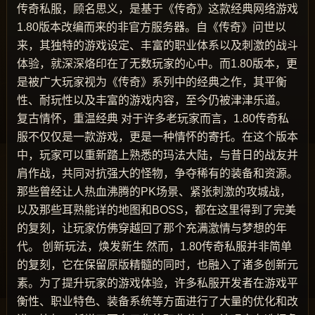
传奇私服，顾名思义，是基于《传奇》这款经典网络游戏
1.80版本改编而来的非官方服务器。自《传奇》问世以
来，其独特的游戏设定、丰富的职业体系以及刺激的战斗
体验，就深深烙印在了无数玩家的心中。而1.80版本，更
是被广大玩家视为《传奇》系列中的经典之作，其平衡
性、耐玩性以及丰富的游戏内容，至今仍被津津乐道。
复古情怀，重温经典 对于许多老玩家而言，1.80传奇私
服不仅仅是一款游戏，更是一种情怀的寄托。在这个版本
中，玩家可以重新踏上熟悉的玛法大陆，与昔日的战友并
肩作战，共同对抗强大的怪物，争夺稀有的装备和资源。
那些曾经让人热血沸腾的PK场景、紧张刺激的攻城战，
以及那些耳熟能详的地图和BOSS，都在这里得到了完美
的复刻，让玩家仿佛穿越回了那个充满激情与梦想的年
代。 创新玩法，焕发新生 然而，1.80传奇私服并非简单
的复刻，它在保留原版精髓的同时，也融入了诸多创新元
素。为了提升玩家的游戏体验，许多私服开发者在游戏平
衡性、职业特色、装备系统等方面进行了大量的优化和改