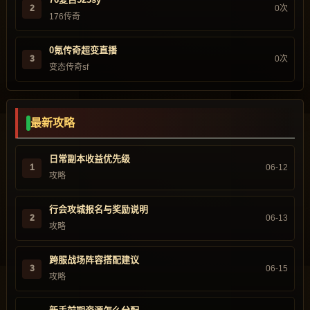
2
0次
176传奇
0氪传奇超变直播
3
0次
变态传奇sf
最新攻略
日常副本收益优先级
1
06-12
攻略
行会攻城报名与奖励说明
2
06-13
攻略
跨服战场阵容搭配建议
3
06-15
攻略