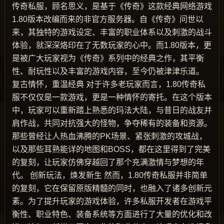
传奇私服，顾名思义，是基于《传奇》这款经典网络游戏
1.80版本改编而来的非官方服务器。自《传奇》问世以
来，其独特的游戏设定、丰富的职业体系以及刺激的战斗
体验，就深深烙印在了无数玩家的心中。而1.80版本，更
是被广大玩家视为《传奇》系列中的经典之作，其平衡
性、耐玩性以及丰富的游戏内容，至今仍被津津乐道。
复古情怀，重温经典 对于许多老玩家而言，1.80传奇私
服不仅仅是一款游戏，更是一种情怀的寄托。在这个版本
中，玩家可以重新踏上熟悉的玛法大陆，与昔日的战友并
肩作战，共同对抗强大的怪物，争夺稀有的装备和资源。
那些曾经让人热血沸腾的PK场景、紧张刺激的攻城战，
以及那些耳熟能详的地图和BOSS，都在这里得到了完美
的复刻，让玩家仿佛穿越回了那个充满激情与梦想的年
代。 创新玩法，焕发新生 然而，1.80传奇私服并非简单
的复刻，它在保留原版精髓的同时，也融入了诸多创新元
素。为了提升玩家的游戏体验，许多私服开发者在游戏平
衡性、职业特色、装备系统等方面进行了大量的优化和改