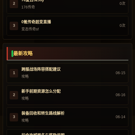
2
0次
176传奇
0氪传奇超变直播
3
0次
变态传奇sf
最新攻略
跨服战场阵容搭配建议
1
06-15
攻略
新手前期资源怎么分配
2
06-16
攻略
装备回收和转生路线解析
3
06-14
攻略