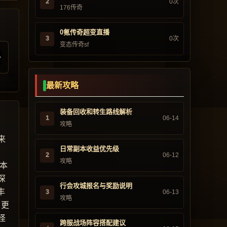
2
0次
176传奇
0氪传奇超变直播
3
0次
变态传奇sf
最新攻略
装备回收和转生路线解析
1
06-14
攻略
来
日常副本收益优先级
2
06-12
攻略
版本
深
行会攻城报名与奖励说明
丰
3
06-13
攻略
，更
怪
跨服战场阵容搭配建议