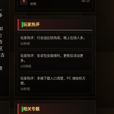
4
06-15
攻略
而，
多
玩家热评
如
力
玩家热评：行会战比较热闹，晚上在线人多。
合
30秒前
区
复古
玩家热评：安卓包安装顺利，更新后活动更
多。
1分钟前
奇
玩家热评：多端下载入口清楚，PC 端挂机方
便。
30秒前
相关专题