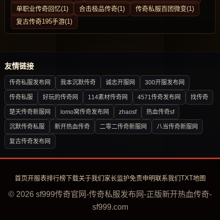
单职业传奇回忆(1)
合击极品传奇(1)
传奇私服百团微变(1)
复古传奇195手游(1)
友情链接
传奇私服发布网
我本沉默传奇
诚志开服网
300开服发布网
传奇私服
好玩的传奇网
114素材传奇网
4571传奇发布网
找传奇
楚天传奇新服网
lomo窝传奇发布网
zhaosf
热血传奇sf
沉默传奇私服
新开热血传奇
二零二传奇新服网
八当传奇新服网
复古传奇发布网
首页
开服表
排行榜
下载
关于我们
家长监护
免责申明
联系我们
TXT地图
© 2026 sf999传奇官网-传奇私服发布网-正版新开热血传奇-
sf999.com