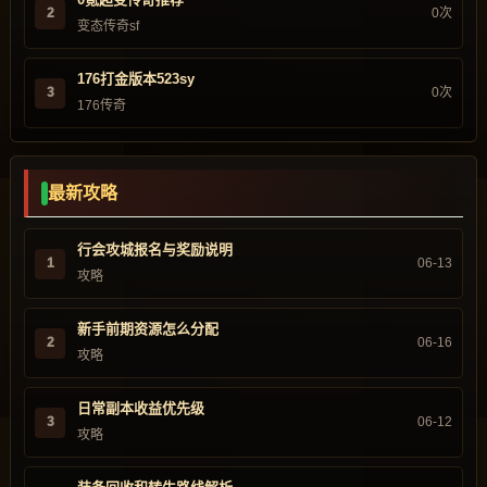
2
0次
变态传奇sf
176打金版本523sy
3
0次
176传奇
最新攻略
行会攻城报名与奖励说明
1
06-13
攻略
新手前期资源怎么分配
2
06-16
攻略
日常副本收益优先级
3
06-12
攻略