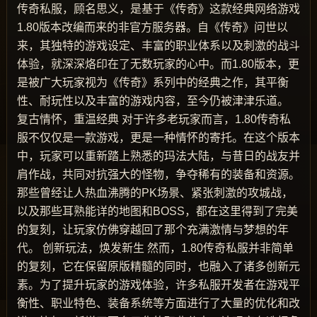
传奇私服，顾名思义，是基于《传奇》这款经典网络游戏
1.80版本改编而来的非官方服务器。自《传奇》问世以
来，其独特的游戏设定、丰富的职业体系以及刺激的战斗
体验，就深深烙印在了无数玩家的心中。而1.80版本，更
是被广大玩家视为《传奇》系列中的经典之作，其平衡
性、耐玩性以及丰富的游戏内容，至今仍被津津乐道。
复古情怀，重温经典 对于许多老玩家而言，1.80传奇私
服不仅仅是一款游戏，更是一种情怀的寄托。在这个版本
中，玩家可以重新踏上熟悉的玛法大陆，与昔日的战友并
肩作战，共同对抗强大的怪物，争夺稀有的装备和资源。
那些曾经让人热血沸腾的PK场景、紧张刺激的攻城战，
以及那些耳熟能详的地图和BOSS，都在这里得到了完美
的复刻，让玩家仿佛穿越回了那个充满激情与梦想的年
代。 创新玩法，焕发新生 然而，1.80传奇私服并非简单
的复刻，它在保留原版精髓的同时，也融入了诸多创新元
素。为了提升玩家的游戏体验，许多私服开发者在游戏平
衡性、职业特色、装备系统等方面进行了大量的优化和改