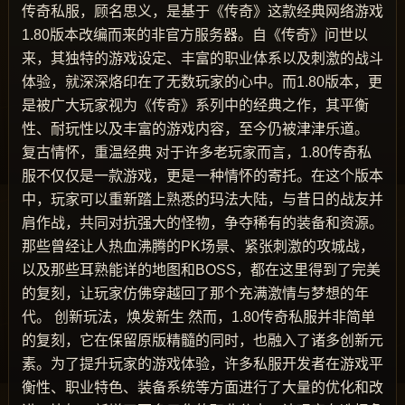
传奇私服，顾名思义，是基于《传奇》这款经典网络游戏
1.80版本改编而来的非官方服务器。自《传奇》问世以
来，其独特的游戏设定、丰富的职业体系以及刺激的战斗
体验，就深深烙印在了无数玩家的心中。而1.80版本，更
是被广大玩家视为《传奇》系列中的经典之作，其平衡
性、耐玩性以及丰富的游戏内容，至今仍被津津乐道。
复古情怀，重温经典 对于许多老玩家而言，1.80传奇私
服不仅仅是一款游戏，更是一种情怀的寄托。在这个版本
中，玩家可以重新踏上熟悉的玛法大陆，与昔日的战友并
肩作战，共同对抗强大的怪物，争夺稀有的装备和资源。
那些曾经让人热血沸腾的PK场景、紧张刺激的攻城战，
以及那些耳熟能详的地图和BOSS，都在这里得到了完美
的复刻，让玩家仿佛穿越回了那个充满激情与梦想的年
代。 创新玩法，焕发新生 然而，1.80传奇私服并非简单
的复刻，它在保留原版精髓的同时，也融入了诸多创新元
素。为了提升玩家的游戏体验，许多私服开发者在游戏平
衡性、职业特色、装备系统等方面进行了大量的优化和改