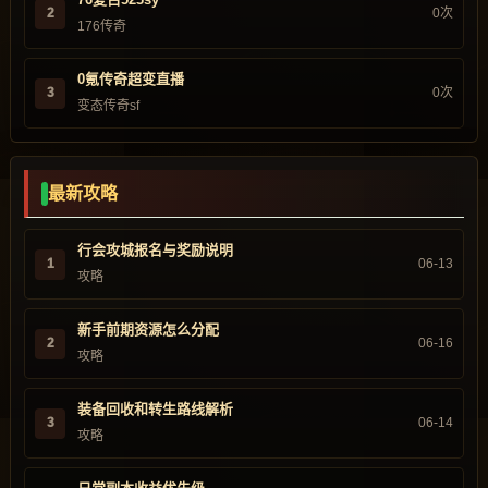
2
0次
176传奇
0氪传奇超变直播
3
0次
变态传奇sf
最新攻略
行会攻城报名与奖励说明
1
06-13
攻略
新手前期资源怎么分配
2
06-16
攻略
装备回收和转生路线解析
3
06-14
攻略