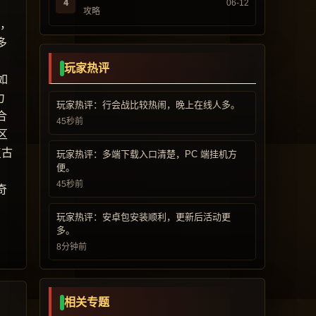
4
06-12
攻略
而，
多
玩家热评
如
力
玩家热评：行会战比较热闹，晚上在线人多。
合
45秒前
区
复古
玩家热评：多端下载入口清楚，PC 端挂机方
便。
45秒前
奇
玩家热评：安卓包安装顺利，更新后活动更
多。
8分钟前
相关专题