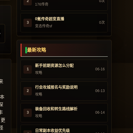
2
0次
176传奇
0氪传奇超变直播
3
0次
变态传奇sf
最新攻略
新手前期资源怎么分配
1
06-16
攻略
来
行会攻城报名与奖励说明
2
06-13
攻略
版本
深
装备回收和转生路线解析
丰
3
06-14
攻略
，更
怪
日常副本收益优先级