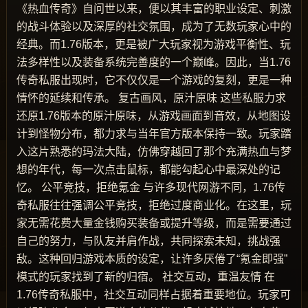
《热血传奇》自问世以来，便以其丰富的职业设定、刺激
的战斗体验以及深厚的社交氛围，成为了无数玩家心中的
经典。而1.76版本，更是被广大玩家视为游戏平衡性、玩
法多样性以及装备系统完善度的一个巅峰。因此，当1.76
传奇私服出现时，它不仅仅是一个游戏的复刻，更是一种
情怀的延续和传承。 复古画风，原汁原味 这些私服力求
还原1.76版本的原汁原味，从游戏画面到音效，从地图设
计到怪物分布，都力求与当年官方版本保持一致。玩家踏
入这片熟悉的玛法大陆，仿佛穿越回了那个充满热血与梦
想的年代，每一次点击鼠标，都能勾起心中最深处的记
忆。 公平竞技，拒绝氪金 与许多现代网游不同，1.76传
奇私服往往强调公平竞技，拒绝过度商业化。在这里，玩
家无需花费大量金钱购买装备或提升等级，而是需要通过
自己的努力，与队友并肩作战，共同探索未知，挑战强
敌。这种回归游戏本质的设定，让许多厌倦了“氪金即强”
模式的玩家找到了新的归宿。 社交互动，重温友情 在
1.76传奇私服中，社交互动同样占据着重要地位。玩家可