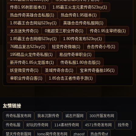
传奇1.95刺影版本(1)
1.85霸王火龙元素传奇523sy(1)
热血传奇英雄合击私服(1)
热血传奇1.95版本(1)
1.85霸王合击网站523sy(1)
英雄合击传奇私服网(1)
太古迷失传奇(1)
0氪超变三职业传奇(1)
传奇1.95主宰终极(1)
1.85霸王合击网络523sy(1)
1.80传奇发布523sy(1)
76精品复古523sy(1)
轻变传奇微端(1)
合击传奇小号(1)
195精品火龙传奇私服(1)
易战传奇单职业(1)
新开传奇1.85火龙版本(1)
传奇私服1.80合击版(1)
妖皇微变传奇(1)
圣域传奇合击(1)
宝来传奇备胎195(1)
单职业传奇白客(1)
1.85合击王者传奇手游(1)
友情链接
传奇私服发布网
我本沉默传奇
诚志开服网
300开服发布网
传奇私服
好玩的传奇网
114素材传奇网
4571传奇发布网
找传奇
楚天传奇新服网
lomo窝传奇发布网
zhaosf
热血传奇sf