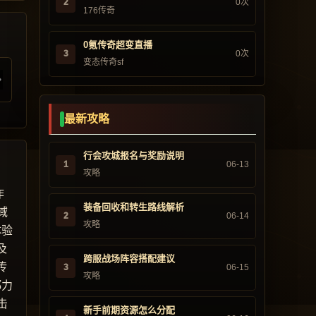
2
0次
176传奇
0氪传奇超变直播
3
0次
变态传奇sf
最新攻略
行会攻城报名与奖励说明
1
06-13
攻略
作
装备回收和转生路线解析
域
2
06-14
攻略
体验
及
跨服战场阵容搭配建议
传
3
06-15
攻略
都力
击
新手前期资源怎么分配