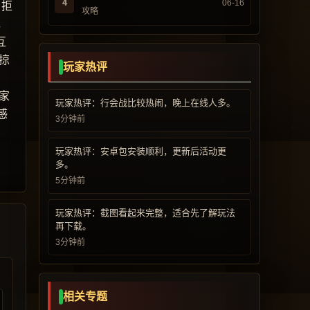
4
06-16
，拒
攻略
，
互
掠
玩家热评
家
玩家热评：行会战比较热闹，晚上在线人多。
感
3分钟前
玩家热评：安卓包安装顺利，更新后活动更
多。
5分钟前
玩家热评：截图看起来完整，适合先了解玩法
再下载。
3分钟前
相关专题