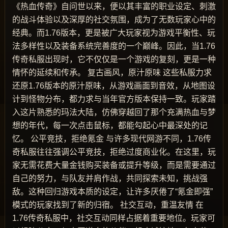
《热血传奇》自问世以来，便以其丰富的职业设定、刺激
的战斗体验以及深厚的社交氛围，成为了无数玩家心中的
经典。而1.76版本，更是被广大玩家视为游戏平衡性、玩
法多样性以及装备系统完善度的一个巅峰。因此，当1.76
传奇私服出现时，它不仅仅是一个游戏的复刻，更是一种
情怀的延续和传承。 复古画风，原汁原味 这些私服力求
还原1.76版本的原汁原味，从游戏画面到音效，从地图设
计到怪物分布，都力求与当年官方版本保持一致。玩家踏
入这片熟悉的玛法大陆，仿佛穿越回了那个充满热血与梦
想的年代，每一次点击鼠标，都能勾起心中最深处的记
忆。 公平竞技，拒绝氪金 与许多现代网游不同，1.76传
奇私服往往强调公平竞技，拒绝过度商业化。在这里，玩
家无需花费大量金钱购买装备或提升等级，而是需要通过
自己的努力，与队友并肩作战，共同探索未知，挑战强
敌。这种回归游戏本质的设定，让许多厌倦了“氪金即强”
模式的玩家找到了新的归宿。 社交互动，重温友情 在
1.76传奇私服中，社交互动同样占据着重要地位。玩家可