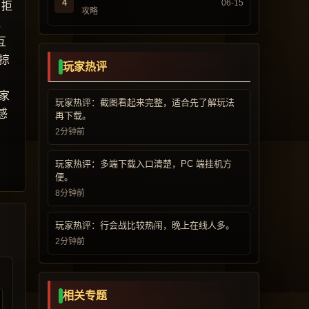
4
06-15
，拒
攻略
，
互
掠
玩家热评
家
玩家热评：截图看起来完整，适合先了解玩法
感
再下载。
2分钟前
玩家热评：多端下载入口清楚，PC 端挂机方
便。
8分钟前
玩家热评：行会战比较热闹，晚上在线人多。
2分钟前
相关专题