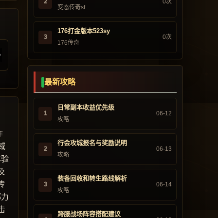
2
0次
变态传奇sf
176打金版本523sy
3
0次
176传奇
最新攻略
日常副本收益优先级
1
06-12
攻略
作
行会攻城报名与奖励说明
域
2
06-13
攻略
体验
及
装备回收和转生路线解析
传
3
06-14
攻略
都力
击
跨服战场阵容搭配建议