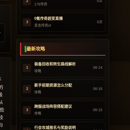
2
0次
176传奇
0氪传奇超变直播
3
0次
变态传奇sf
最新攻略
装备回收和转生路线解析
1
06-14
攻略
不
新手前期资源怎么分配
的
2
06-16
攻略
级
从
跨服战场阵容搭配建议
些
3
06-15
攻略
技
与
行会攻城报名与奖励说明