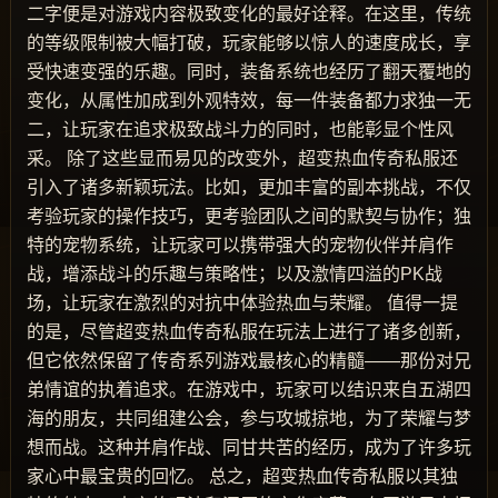
二字便是对游戏内容极致变化的最好诠释。在这里，传统
的等级限制被大幅打破，玩家能够以惊人的速度成长，享
受快速变强的乐趣。同时，装备系统也经历了翻天覆地的
变化，从属性加成到外观特效，每一件装备都力求独一无
二，让玩家在追求极致战斗力的同时，也能彰显个性风
采。 除了这些显而易见的改变外，超变热血传奇私服还
引入了诸多新颖玩法。比如，更加丰富的副本挑战，不仅
考验玩家的操作技巧，更考验团队之间的默契与协作；独
特的宠物系统，让玩家可以携带强大的宠物伙伴并肩作
战，增添战斗的乐趣与策略性；以及激情四溢的PK战
场，让玩家在激烈的对抗中体验热血与荣耀。 值得一提
的是，尽管超变热血传奇私服在玩法上进行了诸多创新，
但它依然保留了传奇系列游戏最核心的精髓——那份对兄
弟情谊的执着追求。在游戏中，玩家可以结识来自五湖四
海的朋友，共同组建公会，参与攻城掠地，为了荣耀与梦
想而战。这种并肩作战、同甘共苦的经历，成为了许多玩
家心中最宝贵的回忆。 总之，超变热血传奇私服以其独