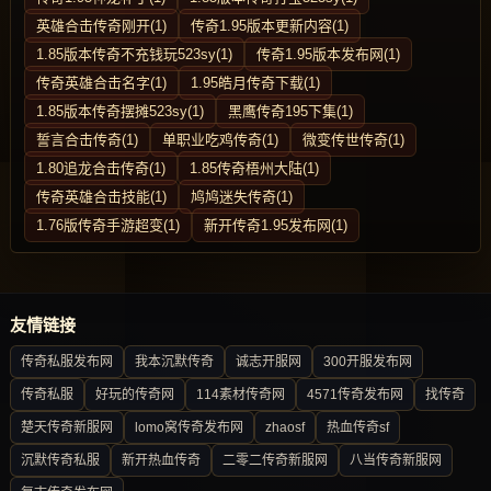
英雄合击传奇刚开(1)
传奇1.95版本更新内容(1)
1.85版本传奇不充钱玩523sy(1)
传奇1.95版本发布网(1)
传奇英雄合击名字(1)
1.95皓月传奇下载(1)
1.85版本传奇摆摊523sy(1)
黑鹰传奇195下集(1)
誓言合击传奇(1)
单职业吃鸡传奇(1)
微变传世传奇(1)
1.80追龙合击传奇(1)
1.85传奇梧州大陆(1)
传奇英雄合击技能(1)
鸠鸠迷失传奇(1)
1.76版传奇手游超变(1)
新开传奇1.95发布网(1)
友情链接
传奇私服发布网
我本沉默传奇
诚志开服网
300开服发布网
传奇私服
好玩的传奇网
114素材传奇网
4571传奇发布网
找传奇
楚天传奇新服网
lomo窝传奇发布网
zhaosf
热血传奇sf
沉默传奇私服
新开热血传奇
二零二传奇新服网
八当传奇新服网