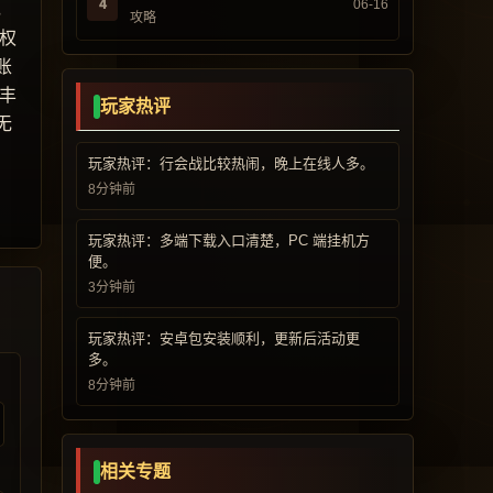
4
06-16
，
攻略
权
账
丰
玩家热评
无
玩家热评：行会战比较热闹，晚上在线人多。
8分钟前
玩家热评：多端下载入口清楚，PC 端挂机方
便。
3分钟前
玩家热评：安卓包安装顺利，更新后活动更
多。
8分钟前
相关专题