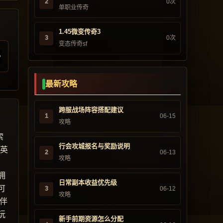
2
0次
单职业传奇
1.45微变传奇3
3
0次
变态传奇sf
最新攻略
跨服战场阵容搭配建议
1
06-15
攻略
索
行会攻城报名与奖励说明
“英
2
06-13
攻略
，
拥
日常副本收益优先级
可
3
06-12
攻略
伴
玩
新手前期资源怎么分配