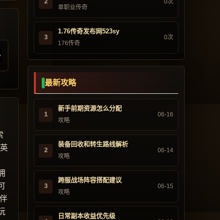
2
0次
单职业传奇
1.76传奇发布网523sy
3
0次
176传奇
最新攻略
新手前期资源怎么分配
1
06-16
攻略
索
装备回收和转生路线解析
“英
2
06-14
攻略
，
拥
跨服战场阵容搭配建议
可
3
06-15
攻略
伴
玩
日常副本收益优先级