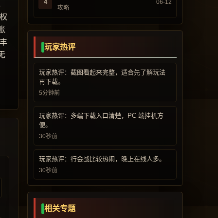
4
06-12
，
攻略
权
账
丰
玩家热评
无
玩家热评：截图看起来完整，适合先了解玩法
再下载。
5分钟前
玩家热评：多端下载入口清楚，PC 端挂机方
便。
30秒前
玩家热评：行会战比较热闹，晚上在线人多。
30秒前
相关专题