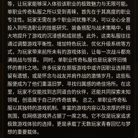
等，让玩家能够深入体验该职业的极致魅力与无限可能。
单职业传奇私服之所以受到青睐，首先在于其高度的职业
专注性。玩家无需在多个职业间犹豫不决，可以全心全意
投入到所选职业的技能研究、装备搭配与战术策略中，极
大地提升了游戏的沉浸感和成就感。此外，这类私服往往
通过调整游戏平衡性、增加特色玩法、优化升级系统等方
式，为玩家带来前所未有的游戏体验，让每一次战斗都充
满挑战与惊喜。 同时，单职业传奇私服也是玩家怀旧情
怀的寄托之地。许多玩家在原版游戏中或许因职业选择而
留有遗憾，或是怀念与战友并肩作战的激情岁月，这些私
服便成为了他们重温旧梦、寻找归属感的绝佳场所。在这
里，玩家不仅能找到志同道合的伙伴，还能共同探索未知
领域，创造属于自己的传奇故事。 总之，单职业传奇私
服以其独特的游戏机制、丰富的游戏内容以及浓厚的怀旧
氛围，在网络游戏界占据了一席之地。它不仅是玩家追求
极致游戏体验的选择，更是承载了无数玩家青春回忆与梦
想的重要载体。