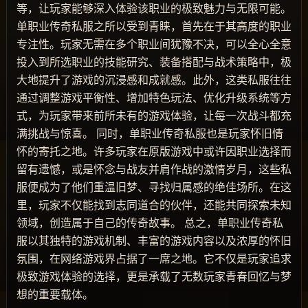
等，让玩家能够深入体验该职业的极致魅力与无限可能。
单职业传奇私服之所以受到青睐，首先在于其高度的职业
专注性。玩家无需在多个职业间犹豫不决，可以全心全意
投入到所选职业的技能研究、装备搭配与战术策略中，极
大地提升了游戏的沉浸感和成就感。此外，这类私服往往
通过调整游戏平衡性、增加特色玩法、优化升级系统等方
式，为玩家带来前所未有的游戏体验，让每一次战斗都充
满挑战与惊喜。 同时，单职业传奇私服也是玩家怀旧情
怀的寄托之地。许多玩家在原版游戏中或许因职业选择而
留有遗憾，或是怀念与战友并肩作战的激情岁月，这些私
服便成为了他们重温旧梦、寻找归属感的绝佳场所。在这
里，玩家不仅能找到志同道合的伙伴，还能共同探索未知
领域，创造属于自己的传奇故事。 总之，单职业传奇私
服以其独特的游戏机制、丰富的游戏内容以及浓厚的怀旧
氛围，在网络游戏界占据了一席之地。它不仅是玩家追求
极致游戏体验的选择，更是承载了无数玩家青春回忆与梦
想的重要载体。