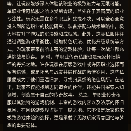
等，让玩家能够深入体验该职业的极致魅力与无限可能。
单职业传奇私服之所以受到青睐，首先在于其高度的职业
专注性。玩家无需在多个职业间犹豫不决，可以全心全意
投入到所选职业的技能研究、装备搭配与战术策略中，极
大地提升了游戏的沉浸感和成就感。此外，这类私服往往
通过调整游戏平衡性、增加特色玩法、优化升级系统等方
式，为玩家带来前所未有的游戏体验，让每一次战斗都充
满挑战与惊喜。 同时，单职业传奇私服也是玩家怀旧情
怀的寄托之地。许多玩家在原版游戏中或许因职业选择而
留有遗憾，或是怀念与战友并肩作战的激情岁月，这些私
服便成为了他们重温旧梦、寻找归属感的绝佳场所。在这
里，玩家不仅能找到志同道合的伙伴，还能共同探索未知
领域，创造属于自己的传奇故事。 总之，单职业传奇私
服以其独特的游戏机制、丰富的游戏内容以及浓厚的怀旧
氛围，在网络游戏界占据了一席之地。它不仅是玩家追求
极致游戏体验的选择，更是承载了无数玩家青春回忆与梦
想的重要载体。