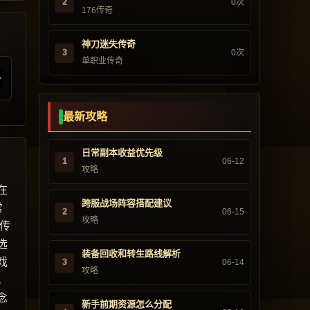
2
0次
176传奇
神刀迷失传奇
3
0次
单职业传奇
最新攻略
日常副本收益优先级
1
06-12
攻略
在
跨服战场阵容搭配建议
常
2
06-15
攻略
传
选
装备回收和转生路线解析
戏
3
06-14
攻略
。
念
新手前期资源怎么分配