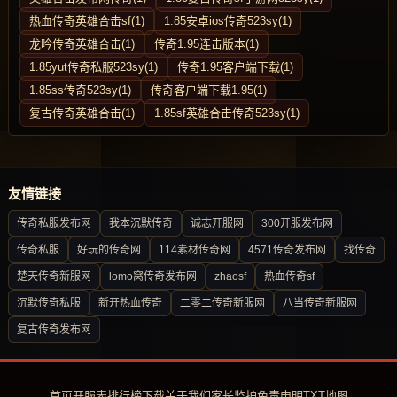
热血传奇英雄合击sf(1)
1.85安卓ios传奇523sy(1)
龙吟传奇英雄合击(1)
传奇1.95连击版本(1)
1.85yut传奇私服523sy(1)
传奇1.95客户端下载(1)
1.85ss传奇523sy(1)
传奇客户端下载1.95(1)
复古传奇英雄合击(1)
1.85sf英雄合击传奇523sy(1)
友情链接
传奇私服发布网
我本沉默传奇
诚志开服网
300开服发布网
传奇私服
好玩的传奇网
114素材传奇网
4571传奇发布网
找传奇
楚天传奇新服网
lomo窝传奇发布网
zhaosf
热血传奇sf
沉默传奇私服
新开热血传奇
二零二传奇新服网
八当传奇新服网
复古传奇发布网
首页
开服表
排行榜
下载
关于我们
家长监护
免责申明
TXT地图