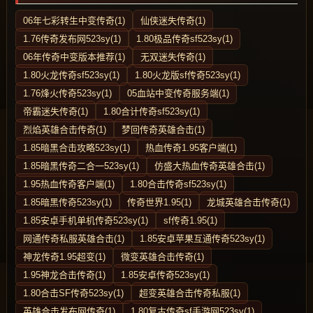
06年七彩转生中变传奇(1)
仙侠迷失传奇(1)
1.76传奇发布网523sy(1)
1.80极品传奇sf523sy(1)
06年传奇中变版本推荐(1)
无双迷失传奇(1)
1.80火龙传奇sf523sy(1)
1.80火龙版sf传奇523sy(1)
1.76烽火传奇523sy(1)
05血站中变传奇服务端(1)
帝霸迷失传奇(1)
1.80合计传奇sf523sy(1)
烈焰英雄合击传奇(1)
梦回传奇英雄合击(1)
1.85暗黑合击攻略523sy(1)
热血传奇1.95客户端(1)
1.85暗黑传奇二合一523sy(1)
仿盛大热血传奇英雄合击(1)
1.95热血传奇客户端(1)
1.80合击传奇sf523sy(1)
1.85暗黑传奇523sy(1)
传奇世界1.95(1)
龙城英雄合击传奇(1)
1.85安卓手机单机传奇523sy(1)
sf传奇1.95(1)
网通传奇私服英雄合击(1)
1.85安卓苹果互通传奇523sy(1)
神龙传奇1.95超变(1)
微变英雄合击传奇(1)
1.95神龙合击传奇(1)
1.85安卓传奇523sy(1)
1.80合击SF传奇523sy(1)
超变英雄合击传奇私服(1)
英雄合击发布网传奇(1)
1.80复古传奇sf手游网523sy(1)