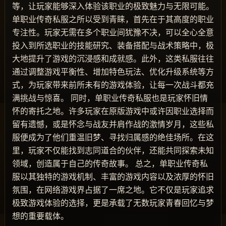
等，让玩家能够深入体验该职业的极致魅力与无限可能。
单职业传奇私服之所以受到青睐，首先在于其高度的职业
专注性。玩家无需在多个职业间犹豫不决，可以全心全意
投入到所选职业的技能研究、装备搭配与战术策略中，极
大地提升了游戏的沉浸感和成就感。此外，这类私服往往
通过调整游戏平衡性、增加特色玩法、优化升级系统等方
式，为玩家带来前所未有的游戏体验，让每一次战斗都充
满挑战与惊喜。 同时，单职业传奇私服也是玩家怀旧情
怀的寄托之地。许多玩家在原版游戏中或许因职业选择而
留有遗憾，或是怀念与战友并肩作战的激情岁月，这些私
服便成为了他们重温旧梦、寻找归属感的绝佳场所。在这
里，玩家不仅能找到志同道合的伙伴，还能共同探索未知
领域，创造属于自己的传奇故事。 总之，单职业传奇私
服以其独特的游戏机制、丰富的游戏内容以及浓厚的怀旧
氛围，在网络游戏界占据了一席之地。它不仅是玩家追求
极致游戏体验的选择，更是承载了无数玩家青春回忆与梦
想的重要载体。