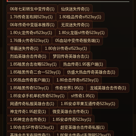
06年七彩转生中变传奇(1)
仙侠迷失传奇(1)
1.76传奇发布网523sy(1)
1.80极品传奇sf523sy(1)
06年传奇中变版本推荐(1)
无双迷失传奇(1)
1.80火龙传奇sf523sy(1)
1.80火龙版sf传奇523sy(1)
1.76烽火传奇523sy(1)
05血站中变传奇服务端(1)
帝霸迷失传奇(1)
1.80合计传奇sf523sy(1)
烈焰英雄合击传奇(1)
梦回传奇英雄合击(1)
1.85暗黑合击攻略523sy(1)
热血传奇1.95客户端(1)
1.85暗黑传奇二合一523sy(1)
仿盛大热血传奇英雄合击(1)
1.95热血传奇客户端(1)
1.80合击传奇sf523sy(1)
1.85暗黑传奇523sy(1)
传奇世界1.95(1)
龙城英雄合击传奇(1)
1.85安卓手机单机传奇523sy(1)
sf传奇1.95(1)
网通传奇私服英雄合击(1)
1.85安卓苹果互通传奇523sy(1)
神龙传奇1.95超变(1)
微变英雄合击传奇(1)
1.95神龙合击传奇(1)
1.85安卓传奇523sy(1)
1.80合击SF传奇523sy(1)
超变英雄合击传奇私服(1)
英雄合击发布网传奇(1)
1.80复古传奇sf手游网523sy(1)