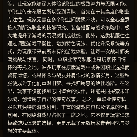
等，让玩家能够深入体验该职业的极致魅力与无限可能。
单职业传奇私服之所以受到青睐，首先在于其高度的职业
专注性。玩家无需在多个职业间犹豫不决，可以全心全意
投入到所选职业的技能研究、装备搭配与战术策略中，极
大地提升了游戏的沉浸感和成就感。此外，这类私服往往
通过调整游戏平衡性、增加特色玩法、优化升级系统等方
式，为玩家带来前所未有的游戏体验，让每一次战斗都充
满挑战与惊喜。 同时，单职业传奇私服也是玩家怀旧情
怀的寄托之地。许多玩家在原版游戏中或许因职业选择而
留有遗憾，或是怀念与战友并肩作战的激情岁月，这些私
服便成为了他们重温旧梦、寻找归属感的绝佳场所。在这
里，玩家不仅能找到志同道合的伙伴，还能共同探索未知
领域，创造属于自己的传奇故事。 总之，单职业传奇私
服以其独特的游戏机制、丰富的游戏内容以及浓厚的怀旧
氛围，在网络游戏界占据了一席之地。它不仅是玩家追求
极致游戏体验的选择，更是承载了无数玩家青春回忆与梦
想的重要载体。