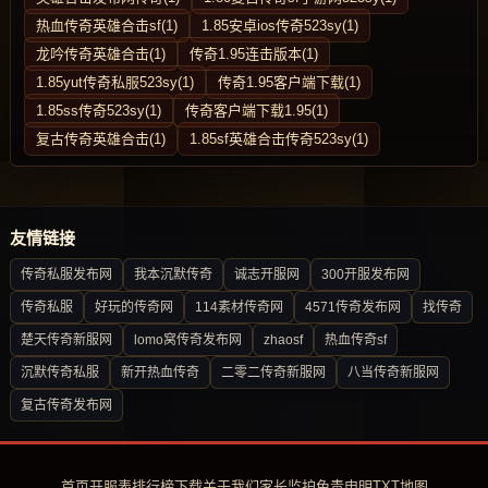
热血传奇英雄合击sf(1)
1.85安卓ios传奇523sy(1)
龙吟传奇英雄合击(1)
传奇1.95连击版本(1)
1.85yut传奇私服523sy(1)
传奇1.95客户端下载(1)
1.85ss传奇523sy(1)
传奇客户端下载1.95(1)
复古传奇英雄合击(1)
1.85sf英雄合击传奇523sy(1)
友情链接
传奇私服发布网
我本沉默传奇
诚志开服网
300开服发布网
传奇私服
好玩的传奇网
114素材传奇网
4571传奇发布网
找传奇
楚天传奇新服网
lomo窝传奇发布网
zhaosf
热血传奇sf
沉默传奇私服
新开热血传奇
二零二传奇新服网
八当传奇新服网
复古传奇发布网
首页
开服表
排行榜
下载
关于我们
家长监护
免责申明
TXT地图