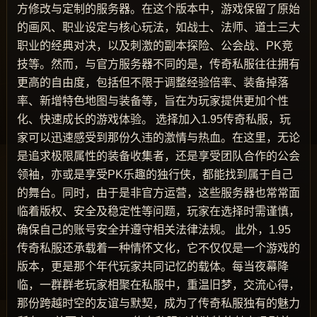
方修改与定制的服务器。在这个版本中，游戏保留了原始
的画风、职业设定与核心玩法，如战士、法师、道士三大
职业的经典对决，以及刺激的副本探险、公会战、PK竞
技等。然而，与官方服务器不同的是，传奇私服往往拥有
更高的自由度，包括但不限于调整经验倍率、装备掉落
率、新增特色地图与装备等，旨在为玩家提供更加个性
化、快速成长的游戏体验。 选择加入1.95传奇私服，玩
家可以迅速感受到那份久违的激情与热血。在这里，无论
是追求极限属性的装备收集者，还是享受团队合作的公会
领袖，亦或是享受PK乐趣的独行侠，都能找到属于自己
的舞台。同时，由于是非官方运营，这些服务器也常常面
临着版权、安全及稳定性等问题，玩家在选择时需谨慎，
确保自己的账号安全并遵守相关法律法规。 此外，1.95
传奇私服还承载着一种情怀文化，它不仅仅是一个游戏的
版本，更是那个年代玩家共同记忆的载体。每当夜幕降
临，一群群老玩家相聚在私服中，重温旧梦，交流心得，
那份跨越时空的友谊与默契，成为了传奇私服独有的魅力