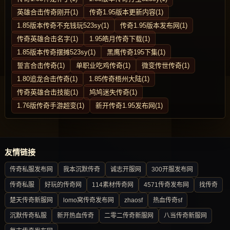
英雄合击传奇刚开(1)
传奇1.95版本更新内容(1)
1.85版本传奇不充钱玩523sy(1)
传奇1.95版本发布网(1)
传奇英雄合击名字(1)
1.95皓月传奇下载(1)
1.85版本传奇摆摊523sy(1)
黑鹰传奇195下集(1)
誓言合击传奇(1)
单职业吃鸡传奇(1)
微变传世传奇(1)
1.80追龙合击传奇(1)
1.85传奇梧州大陆(1)
传奇英雄合击技能(1)
鸠鸠迷失传奇(1)
1.76版传奇手游超变(1)
新开传奇1.95发布网(1)
友情链接
传奇私服发布网
我本沉默传奇
诚志开服网
300开服发布网
传奇私服
好玩的传奇网
114素材传奇网
4571传奇发布网
找传奇
楚天传奇新服网
lomo窝传奇发布网
zhaosf
热血传奇sf
沉默传奇私服
新开热血传奇
二零二传奇新服网
八当传奇新服网