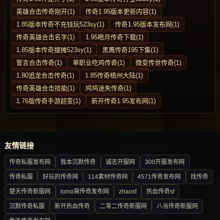
英雄合击传奇刚开(1)
传奇1.95版本更新内容(1)
1.85版本传奇不充钱玩523sy(1)
传奇1.95版本发布网(1)
传奇英雄合击名字(1)
1.95皓月传奇下载(1)
1.85版本传奇摆摊523sy(1)
黑鹰传奇195下集(1)
誓言合击传奇(1)
单职业吃鸡传奇(1)
微变传世传奇(1)
1.80追龙合击传奇(1)
1.85传奇梧州大陆(1)
传奇英雄合击技能(1)
鸠鸠迷失传奇(1)
1.76版传奇手游超变(1)
新开传奇1.95发布网(1)
友情链接
传奇私服发布网
我本沉默传奇
诚志开服网
300开服发布网
传奇私服
好玩的传奇网
114素材传奇网
4571传奇发布网
找传奇
楚天传奇新服网
lomo窝传奇发布网
zhaosf
热血传奇sf
沉默传奇私服
新开热血传奇
二零二传奇新服网
八当传奇新服网