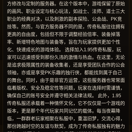
方修改与定制的服务器。在这个版本中，游戏保留了原始
的画风、职业设定与核心玩法，如战士、法师、道士三大
职业的经典对决，以及刺激的副本探险、公会战、PK竞
技等。然而，与官方服务器不同的是，传奇私服往往拥有
更高的自由度，包括但不限于调整经验倍率、装备掉落
率、新增特色地图与装备等，旨在为玩家提供更加个性
化、快速成长的游戏体验。 选择加入1.95传奇私服，玩
家可以迅速感受到那份久违的激情与热血。在这里，无论
是追求极限属性的装备收集者，还是享受团队合作的公会
领袖，亦或是享受PK乐趣的独行侠，都能找到属于自己
的舞台。同时，由于是非官方运营，这些服务器也常常面
临着版权、安全及稳定性等问题，玩家在选择时需谨慎，
确保自己的账号安全并遵守相关法律法规。 此外，1.95
传奇私服还承载着一种情怀文化，它不仅仅是一个游戏的
版本，更是那个年代玩家共同记忆的载体。每当夜幕降
临，一群群老玩家相聚在私服中，重温旧梦，交流心得，
那份跨越时空的友谊与默契，成为了传奇私服独有的魅力