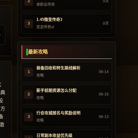
2
0次
单职业传奇
1.45微变传奇3
3
0次
变态传奇sf
最新攻略
装备回收和转生路线解析
1
06-14
攻略
这
新手前期资源怎么分配
经典
2
06-16
攻略
设
官方
行会攻城报名与奖励说明
备
3
06-13
攻略
激
行
日常副本收益优先级