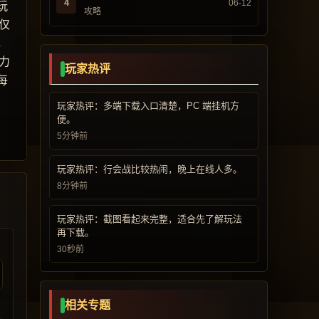
4
06-12
玩
攻略
仅
，
力
玩家热评
每
玩家热评：多端下载入口清楚，PC 端挂机方
便。
5分钟前
玩家热评：行会战比较热闹，晚上在线人多。
8分钟前
玩家热评：截图看起来完整，适合先了解玩法
再下载。
30秒前
相关专题