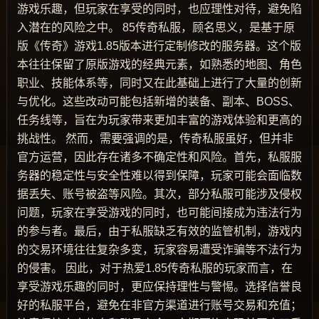
游戏乐趣，但玩家在享受的同时，也应理性对待，避免陷
入潜在的风险之中。 85传奇私服，顾名思义，是基于原
版《传奇》游戏1.85版本进行定制修改的服务器。这个版
本往往保留了原版游戏的经典元素，如熟悉的地图、角色
职业、技能体系等，同时又在此基础上进行了大量的创新
与优化。这些改动可能包括新增的装备、副本、BOSS、
任务线等，旨在为玩家带来更加丰富的游戏体验和更高的
挑战性。 然而，需要强调的是，传奇私服虽好，但并非
官方运营，因此存在诸多不确定性和风险。首先，私服服
务器的稳定性与安全性难以得到保障，玩家可能会面临数
据丢失、账号被盗等风险。其次，部分私服可能涉及侵权
问题，玩家在享受游戏的同时，也可能间接成为违法行为
的参与者。最后，由于私服缺乏有效的监管机制，游戏内
的交易环境往往复杂多变，玩家容易遭受诈骗等不法行为
的侵害。 因此，对于热爱1.85传奇私服的玩家而言，在
享受游戏乐趣的同时，更应保持理性与警惕。选择信誉良
好的私服平台，避免在非官方渠道进行账号交易和充值；