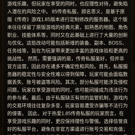
游戏乐趣，但玩家在享受的同时，也应理性对待，避免陷
入潜在的风险之中。 85传奇私服，顾名思义，是基于原
版《传奇》游戏1.85版本进行定制修改的服务器。这个版
本往往保留了原版游戏的经典元素，如熟悉的地图、角色
职业、技能体系等，同时又在此基础上进行了大量的创新
与优化。这些改动可能包括新增的装备、副本、BOSS、
任务线等，旨在为玩家带来更加丰富的游戏体验和更高的
挑战性。 然而，需要强调的是，传奇私服虽好，但并非
官方运营，因此存在诸多不确定性和风险。首先，私服服
务器的稳定性与安全性难以得到保障，玩家可能会面临数
据丢失、账号被盗等风险。其次，部分私服可能涉及侵权
问题，玩家在享受游戏的同时，也可能间接成为违法行为
的参与者。最后，由于私服缺乏有效的监管机制，游戏内
的交易环境往往复杂多变，玩家容易遭受诈骗等不法行为
的侵害。 因此，对于热爱1.85传奇私服的玩家而言，在
享受游戏乐趣的同时，更应保持理性与警惕。选择信誉良
好的私服平台，避免在非官方渠道进行账号交易和充值；