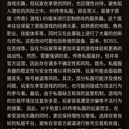
游戏乐趣，但玩家在享受的同时，也应理性对待，避免陷
入潜在的风险之中。 85传奇私服，顾名思义，是基于原
版《传奇》游戏1.85版本进行定制修改的服务器。这个版
本往往保留了原版游戏的经典元素，如熟悉的地图、角色
职业、技能体系等，同时又在此基础上进行了大量的创新
与优化。这些改动可能包括新增的装备、副本、BOSS、
任务线等，旨在为玩家带来更加丰富的游戏体验和更高的
挑战性。 然而，需要强调的是，传奇私服虽好，但并非
官方运营，因此存在诸多不确定性和风险。首先，私服服
务器的稳定性与安全性难以得到保障，玩家可能会面临数
据丢失、账号被盗等风险。其次，部分私服可能涉及侵权
问题，玩家在享受游戏的同时，也可能间接成为违法行为
的参与者。最后，由于私服缺乏有效的监管机制，游戏内
的交易环境往往复杂多变，玩家容易遭受诈骗等不法行为
的侵害。 因此，对于热爱1.85传奇私服的玩家而言，在
享受游戏乐趣的同时，更应保持理性与警惕。选择信誉良
好的私服平台，避免在非官方渠道进行账号交易和充值；