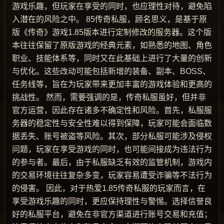
游戏乐趣，但玩家在享受的同时，也应理性对待，避免陷
入潜在的风险之中。 85传奇私服，顾名思义，是基于原
版《传奇》游戏1.85版本进行定制修改的服务器。这个版
本往往保留了原版游戏的经典元素，如熟悉的地图、角色
职业、技能体系等，同时又在此基础上进行了大量的创新
与优化。这些改动可能包括新增的装备、副本、BOSS、
任务线等，旨在为玩家带来更加丰富的游戏体验和更高的
挑战性。 然而，需要强调的是，传奇私服虽好，但并非
官方运营，因此存在诸多不确定性和风险。首先，私服服
务器的稳定性与安全性难以得到保障，玩家可能会面临数
据丢失、账号被盗等风险。其次，部分私服可能涉及侵权
问题，玩家在享受游戏的同时，也可能间接成为违法行为
的参与者。最后，由于私服缺乏有效的监管机制，游戏内
的交易环境往往复杂多变，玩家容易遭受诈骗等不法行为
的侵害。 因此，对于热爱1.85传奇私服的玩家而言，在
享受游戏乐趣的同时，更应保持理性与警惕。选择信誉良
好的私服平台，避免在非官方渠道进行账号交易和充值；