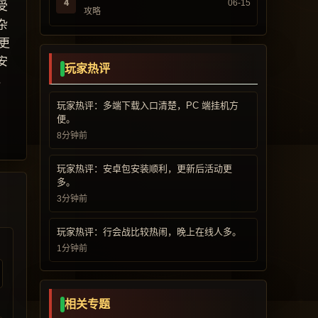
4
06-15
受
攻略
杂
更
安
玩家热评
，
玩家热评：多端下载入口清楚，PC 端挂机方
便。
8分钟前
玩家热评：安卓包安装顺利，更新后活动更
多。
3分钟前
玩家热评：行会战比较热闹，晚上在线人多。
1分钟前
相关专题