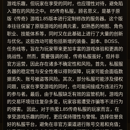
游戏乐趣，但玩家在享受的同时，也应理性对待，避免陷
入潜在的风险之中。 85传奇私服，顾名思义，是基于原
版《传奇》游戏1.85版本进行定制修改的服务器。这个版
本往往保留了原版游戏的经典元素，如熟悉的地图、角色
职业、技能体系等，同时又在此基础上进行了大量的创新
与优化。这些改动可能包括新增的装备、副本、BOSS、
任务线等，旨在为玩家带来更加丰富的游戏体验和更高的
挑战性。 然而，需要强调的是，传奇私服虽好，但并非
官方运营，因此存在诸多不确定性和风险。首先，私服服
务器的稳定性与安全性难以得到保障，玩家可能会面临数
据丢失、账号被盗等风险。其次，部分私服可能涉及侵权
问题，玩家在享受游戏的同时，也可能间接成为违法行为
的参与者。最后，由于私服缺乏有效的监管机制，游戏内
的交易环境往往复杂多变，玩家容易遭受诈骗等不法行为
的侵害。 因此，对于热爱1.85传奇私服的玩家而言，在
享受游戏乐趣的同时，更应保持理性与警惕。选择信誉良
好的私服平台，避免在非官方渠道进行账号交易和充值；