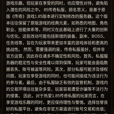
游戏乐趣，但玩家在享受的同时，也应理性对待，避免陷
入潜在的风险之中。 85传奇私服，顾名思义，是基于原
版《传奇》游戏1.85版本进行定制修改的服务器。这个版
本往往保留了原版游戏的经典元素，如熟悉的地图、角色
职业、技能体系等，同时又在此基础上进行了大量的创新
与优化。这些改动可能包括新增的装备、副本、BOSS、
任务线等，旨在为玩家带来更加丰富的游戏体验和更高的
挑战性。 然而，需要强调的是，传奇私服虽好，但并非
官方运营，因此存在诸多不确定性和风险。首先，私服服
务器的稳定性与安全性难以得到保障，玩家可能会面临数
据丢失、账号被盗等风险。其次，部分私服可能涉及侵权
问题，玩家在享受游戏的同时，也可能间接成为违法行为
的参与者。最后，由于私服缺乏有效的监管机制，游戏内
的交易环境往往复杂多变，玩家容易遭受诈骗等不法行为
的侵害。 因此，对于热爱1.85传奇私服的玩家而言，在
享受游戏乐趣的同时，更应保持理性与警惕。选择信誉良
好的私服平台，避免在非官方渠道进行账号交易和充值；