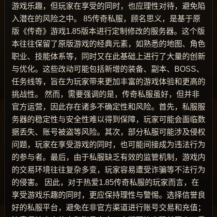
游戏乐趣，但玩家在享受的同时，也应理性对待，避免陷
入潜在的风险之中。 85传奇私服，顾名思义，是基于原
版《传奇》游戏1.85版本进行定制修改的服务器。这个版
本往往保留了原版游戏的经典元素，如熟悉的地图、角色
职业、技能体系等，同时又在此基础上进行了大量的创新
与优化。这些改动可能包括新增的装备、副本、BOSS、
任务线等，旨在为玩家带来更加丰富的游戏体验和更高的
挑战性。 然而，需要强调的是，传奇私服虽好，但并非
官方运营，因此存在诸多不确定性和风险。首先，私服服
务器的稳定性与安全性难以得到保障，玩家可能会面临数
据丢失、账号被盗等风险。其次，部分私服可能涉及侵权
问题，玩家在享受游戏的同时，也可能间接成为违法行为
的参与者。最后，由于私服缺乏有效的监管机制，游戏内
的交易环境往往复杂多变，玩家容易遭受诈骗等不法行为
的侵害。 因此，对于热爱1.85传奇私服的玩家而言，在
享受游戏乐趣的同时，更应保持理性与警惕。选择信誉良
好的私服平台，避免在非官方渠道进行账号交易和充值；