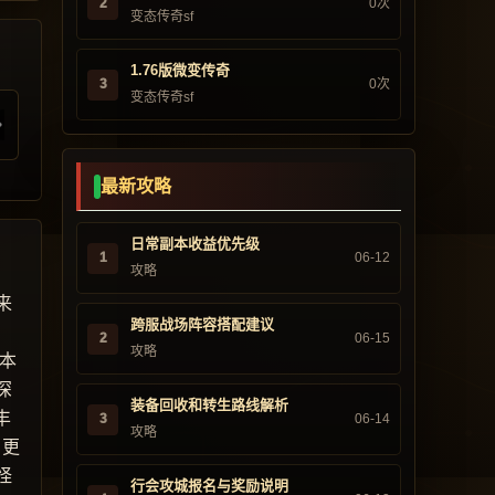
2
0次
变态传奇sf
1.76版微变传奇
3
0次
变态传奇sf
最新攻略
日常副本收益优先级
1
06-12
攻略
来
跨服战场阵容搭配建议
2
06-15
攻略
版本
深
装备回收和转生路线解析
丰
3
06-14
攻略
，更
怪
行会攻城报名与奖励说明