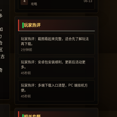
4
06-13
攻略
而，
多
玩家热评
如
力
玩家热评：截图看起来完整，适合先了解玩法
合
再下载。
区
2分钟前
复古
玩家热评：安卓包安装顺利，更新后活动更
多。
奇
45秒前
玩家热评：多端下载入口清楚，PC 端挂机方
便。
45秒前
相关专题