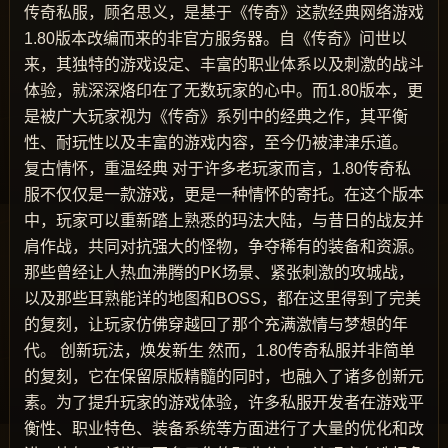
传奇私服，顾名思义，是基于《传奇》这款经典网络游戏
1.80版本改编而来的非官方服务器。自《传奇》问世以
来，其独特的游戏设定、丰富的职业体系以及刺激的战斗
体验，就深深烙印在了无数玩家的心中。而1.80版本，更
是被广大玩家视为《传奇》系列中的经典之作，其平衡
性、耐玩性以及丰富的游戏内容，至今仍被津津乐道。
复古情怀，重温经典 对于许多老玩家而言，1.80传奇私
服不仅仅是一款游戏，更是一种情怀的寄托。在这个版本
中，玩家可以重新踏上熟悉的玛法大陆，与昔日的战友并
肩作战，共同对抗强大的怪物，争夺稀有的装备和资源。
那些曾经让人热血沸腾的PK场景、紧张刺激的攻城战，
以及那些耳熟能详的地图和BOSS，都在这里得到了完美
的复刻，让玩家仿佛穿越回了那个充满激情与梦想的年
代。 创新玩法，焕发新生 然而，1.80传奇私服并非简单
的复刻，它在保留原版精髓的同时，也融入了诸多创新元
素。为了提升玩家的游戏体验，许多私服开发者在游戏平
衡性、职业特色、装备系统等方面进行了大量的优化和改