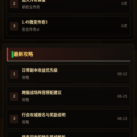
2
0次
单职业传奇
1.45微变传奇3
3
0次
变态传奇sf
最新攻略
日常副本收益优先级
1
06-12
攻略
跨服战场阵容搭配建议
2
06-15
攻略
行会攻城报名与奖励说明
3
06-13
攻略