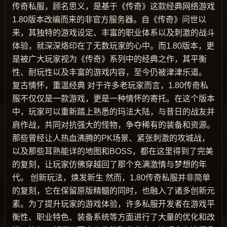
传奇私服，顾名思义，是基于《传奇》这款经典网络游戏
1.80版本改编而来的非官方服务器。自《传奇》问世以
来，其独特的游戏设定、丰富的职业体系以及刺激的战斗
体验，就深深烙印在了无数玩家的心中。而1.80版本，更
是被广大玩家视为《传奇》系列中的经典之作，其平衡
性、耐玩性以及丰富的游戏内容，至今仍被津津乐道。
复古情怀，重温经典 对于许多老玩家而言，1.80传奇私
服不仅仅是一款游戏，更是一种情怀的寄托。在这个版本
中，玩家可以重新踏上熟悉的玛法大陆，与昔日的战友并
肩作战，共同对抗强大的怪物，争夺稀有的装备和资源。
那些曾经让人热血沸腾的PK场景、紧张刺激的攻城战，
以及那些耳熟能详的地图和BOSS，都在这里得到了完美
的复刻，让玩家仿佛穿越回了那个充满激情与梦想的年
代。 创新玩法，焕发新生 然而，1.80传奇私服并非简单
的复刻，它在保留原版精髓的同时，也融入了诸多创新元
素。为了提升玩家的游戏体验，许多私服开发者在游戏平
衡性、职业特色、装备系统等方面进行了大量的优化和改