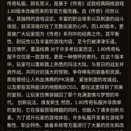
传奇私服，顾名思义，是基于《传奇》这款经典网络游戏
1.80版本改编而来的非官方服务器。自《传奇》问世以
来，其独特的游戏设定、丰富的职业体系以及刺激的战斗
体验，就深深烙印在了无数玩家的心中。而1.80版本，更
是被广大玩家视为《传奇》系列中的经典之作，其平衡
性、耐玩性以及丰富的游戏内容，至今仍被津津乐道。
复古情怀，重温经典 对于许多老玩家而言，1.80传奇私
服不仅仅是一款游戏，更是一种情怀的寄托。在这个版本
中，玩家可以重新踏上熟悉的玛法大陆，与昔日的战友并
肩作战，共同对抗强大的怪物，争夺稀有的装备和资源。
那些曾经让人热血沸腾的PK场景、紧张刺激的攻城战，
以及那些耳熟能详的地图和BOSS，都在这里得到了完美
的复刻，让玩家仿佛穿越回了那个充满激情与梦想的年
代。 创新玩法，焕发新生 然而，1.80传奇私服并非简单
的复刻，它在保留原版精髓的同时，也融入了诸多创新元
素。为了提升玩家的游戏体验，许多私服开发者在游戏平
衡性、职业特色、装备系统等方面进行了大量的优化和改