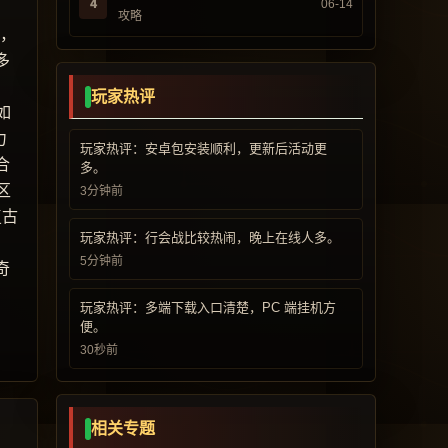
4
06-14
攻略
而，
多
玩家热评
如
力
玩家热评：安卓包安装顺利，更新后活动更
合
多。
区
3分钟前
复古
玩家热评：行会战比较热闹，晚上在线人多。
5分钟前
奇
玩家热评：多端下载入口清楚，PC 端挂机方
便。
30秒前
相关专题