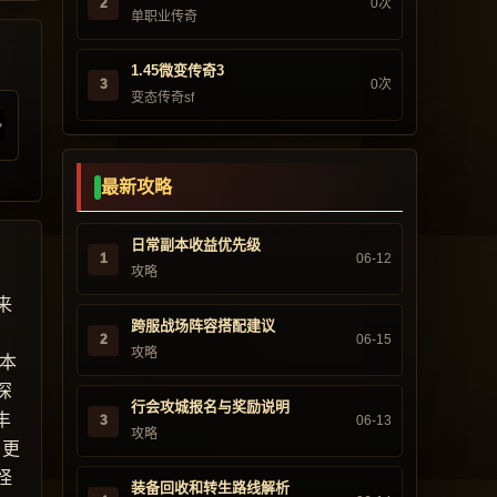
2
0次
单职业传奇
1.45微变传奇3
3
0次
变态传奇sf
最新攻略
日常副本收益优先级
1
06-12
攻略
来
跨服战场阵容搭配建议
2
06-15
攻略
版本
深
行会攻城报名与奖励说明
丰
3
06-13
攻略
，更
怪
装备回收和转生路线解析