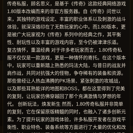
传奇私服，顾名思义，是基于《传奇》这款经典网络游戏
1.80版本改编而来的非官方服务器。自《传奇》问世以
来，其独特的游戏设定、丰富的职业体系以及刺激的战斗
体验，就深深烙印在了无数玩家的心中。而1.80版本，更
是被广大玩家视为《传奇》系列中的经典之作，其平衡
性、耐玩性以及丰富的游戏内容，至今仍被津津乐道。
复古情怀，重温经典 对于许多老玩家而言，1.80传奇私
服不仅仅是一款游戏，更是一种情怀的寄托。在这个版本
中，玩家可以重新踏上熟悉的玛法大陆，与昔日的战友并
肩作战，共同对抗强大的怪物，争夺稀有的装备和资源。
那些曾经让人热血沸腾的PK场景、紧张刺激的攻城战，
以及那些耳熟能详的地图和BOSS，都在这里得到了完美
的复刻，让玩家仿佛穿越回了那个充满激情与梦想的年
代。 创新玩法，焕发新生 然而，1.80传奇私服并非简单
的复刻，它在保留原版精髓的同时，也融入了诸多创新元
素。为了提升玩家的游戏体验，许多私服开发者在游戏平
衡性、职业特色、装备系统等方面进行了大量的优化和改